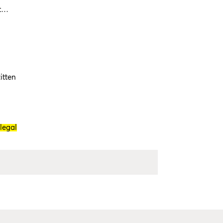
at…
itten
.legal