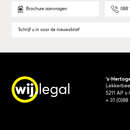
Brochure aanvragen
088 
‘s-Hertog
Lekkerbee
5211 AP s
+ 31 (0)88