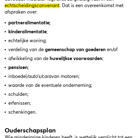
echtscheidingsconvenant
. Dat is een overeenkomst met
afspraken over:
partneralimentatie;
kinderalimentatie
;
echtelijke woning;
verdeling van de
gemeenschap van goederen
en/of
afwikkeling van de
huwelijkse voorwaarden
;
pensioen
;
inboedel/auto’s/caravan motoren;
waarde van de eventuele onderneming;
schulden;
erfenissen;
schenkingen.
Ouderschapsplan
Wie minderjarige kinderen heeft, is wettelijk verplicht tot een