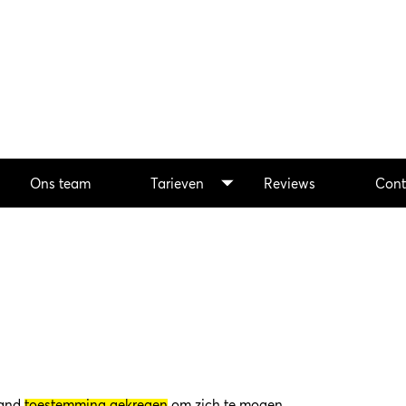
Ons team
Tarieven
Reviews
Cont
land
toestemming gekregen
om zich te mogen