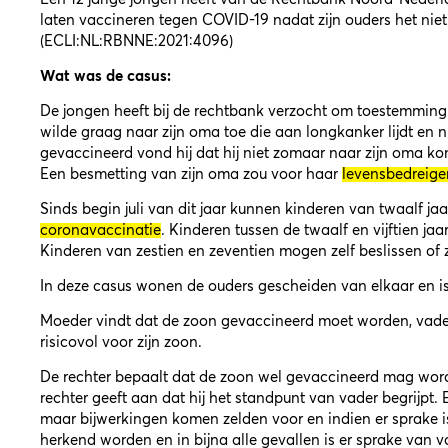
laten vaccineren tegen COVID-19 nadat zijn ouders het nie
(
ECLI:NL:RBNNE:2021:4096
)
Wat was de casus:
De jongen heeft bij de rechtbank verzocht om toestemming t
wilde graag naar zijn oma toe die aan longkanker lijdt en ni
gevaccineerd vond hij dat hij niet zomaar naar zijn oma k
Een besmetting van zijn oma zou voor haar
levensbedreig
Sinds begin juli van dit jaar kunnen kinderen van twaalf jaa
coronavaccinatie
. Kinderen tussen de twaalf en vijftien j
Kinderen van zestien en zeventien mogen zelf beslissen of z
In deze casus wonen de ouders gescheiden van elkaar en is 
Moeder vindt dat de zoon gevaccineerd moet worden, vader 
risicovol voor zijn zoon.
De rechter bepaalt dat de zoon wel gevaccineerd mag wor
rechter geeft aan dat hij het standpunt van vader begrijpt. 
maar bijwerkingen komen zelden voor en indien er sprake 
herkend worden en in bijna alle gevallen is er sprake van vo