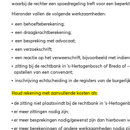
waarbij de rechter een spoedregeling treft voor een beperkt
Hieronder vallen de volgende werkzaamheden:
een behoefteberekening;
een draagkrachtberekening;
een bespreking met advocaat;
een verzoekschrift;
een reactie op het verweerschrift, bijvoorbeeld met indien
zitting bij de rechtbank in ’s-Hertogenbosch of Breda of 
opstellen van een convenant;
inschrijving echtscheiding in de registers van de burgerlij
Houd rekening met aanvullende kosten als
:
de zitting niet plaatsvindt bij de rechtbank in ’s-Hertogen
er meer zittingen nodig zijn;
er meer besprekingen nodig/gewenst zijn dan hierboven v
er meer berekeningen of andere werkzaamheden nodig zij