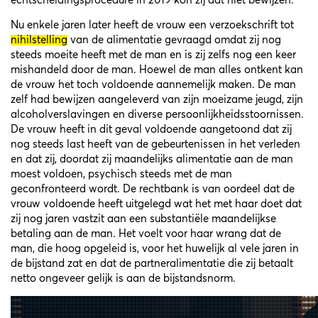
echtscheidingsprocedure in 2019 kon zij dat niet bewijzen.
Nu enkele jaren later heeft de vrouw een verzoekschrift tot
nihilstelling
van de alimentatie gevraagd omdat zij nog
steeds moeite heeft met de man en is zij zelfs nog een keer
mishandeld door de man. Hoewel de man alles ontkent kan
de vrouw het toch voldoende aannemelijk maken. De man
zelf had bewijzen aangeleverd van zijn moeizame jeugd, zijn
alcoholverslavingen en diverse persoonlijkheidsstoornissen.
De vrouw heeft in dit geval voldoende aangetoond dat zij
nog steeds last heeft van de gebeurtenissen in het verleden
en dat zij, doordat zij maandelijks alimentatie aan de man
moest voldoen, psychisch steeds met de man
geconfronteerd wordt. De rechtbank is van oordeel dat de
vrouw voldoende heeft uitgelegd wat het met haar doet dat
zij nog jaren vastzit aan een substantiële maandelijkse
betaling aan de man. Het voelt voor haar wrang dat de
man, die hoog opgeleid is, voor het huwelijk al vele jaren in
de bijstand zat en dat de partneralimentatie die zij betaalt
netto ongeveer gelijk is aan de bijstandsnorm.