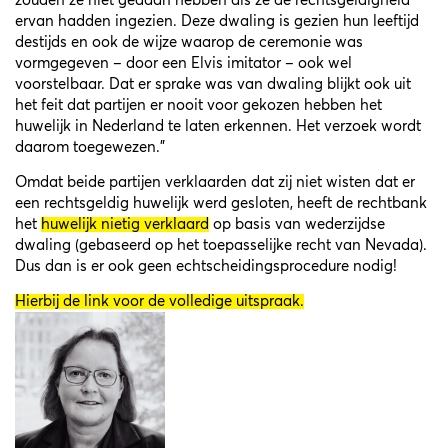
zouden ze niet gedaan hebben als ze de rechtsgeldigheid
ervan hadden ingezien. Deze dwaling is gezien hun leeftijd
destijds en ook de wijze waarop de ceremonie was
vormgegeven – door een Elvis imitator – ook wel
voorstelbaar. Dat er sprake was van dwaling blijkt ook uit
het feit dat partijen er nooit voor gekozen hebben het
huwelijk in Nederland te laten erkennen. Het verzoek wordt
daarom toegewezen.”
Omdat beide partijen verklaarden dat zij niet wisten dat er
een rechtsgeldig huwelijk werd gesloten, heeft de rechtbank
het
huwelijk nietig verklaard
op basis van wederzijdse
dwaling (gebaseerd op het toepasselijke recht van Nevada).
Dus dan is er ook geen echtscheidingsprocedure nodig!
H
ierbij de link voor de volledige uitspraak
.