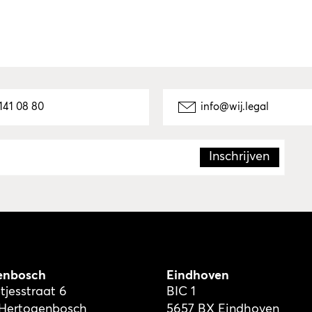
141 08 80
info@wij.legal
enbosch
Eindhoven
tjesstraat 6
BIC 1
-Hertogenbosch
5657 BX Eindhoven