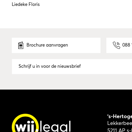
Liedeke Floris
Brochure aanvragen
088 
‘s-Hertog
Lekkerbee
5211 AP s