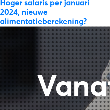
on
Hoger salaris per januari
2024, nieuwe
alimentatieberekening?